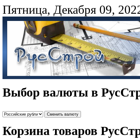
Пятница
,
Декабря
09
,
202
Выбор валюты в РусСт
Корзина товаров РусСт