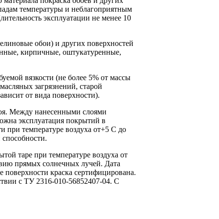
 материала покраска обоев и других
епадам температуры и неблагоприятным
лительность эксплуатации не менее 10
зелиновые обои) и других поверхностей
онные, кирпичные, оштукатуренные,
буемой вязкости (не более 5% от массы
масляных загрязнений, старой
ависит от вида поверхности).
лоя. Между нанесенными слоями
зможна эксплуатация покрытий в
и при температуре воздуха от+5 С до
й способности.
крытой таре при температуре воздуха от
ствию прямых солнечных лучей. Дата
ые поверхности краска сертифицирована.
вии с ТУ 2316-010-56852407-04. С