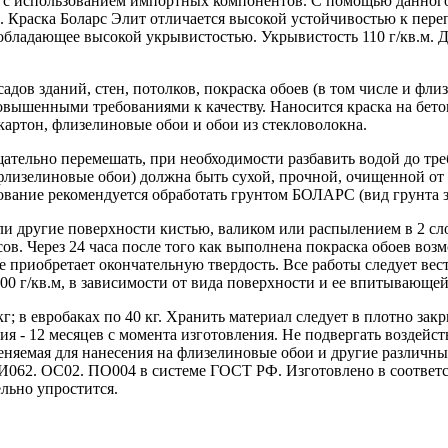
е с использованием импортных компонентов. С помощью данного
й. Краска Боларс Элит отличается высокой устойчивостью к пер
обладающее высокой укрывистостью. Укрывистость 110 г/кв.м. Д
дов зданий, стен, потолков, покраска обоев (в том числе и фли
вышенными требованиями к качеству. Наносится краска на бет
артон, флизелиновые обои и обои из стекловолокна.
щательно перемешать, при необходимости разбавить водой до тре
флизелиновые обои) должна быть сухой, прочной, очищенной от 
вание рекомендуется обработать грунтом БОЛАРС (вид грунта з
ли другие поверхности кистью, валиком или распылением в 2 с
сов. Через 24 часа после того как выполнена покраска обоев во
 приобретает окончательную твердость. Все работы следует вест
200 г/кв.м, в зависимости от вида поверхности и ее впитывающе
 кг; в евробаках по 40 кг. Хранить материал следует в плотно за
ия - 12 месяцев с момента изготовления. Не подвергать воздей
еняемая для нанесения на флизелиновые обои и другие различн
062. ОС02. ПО004 в системе ГОСТ РФ. Изготовлено в соответст
льно упростится.