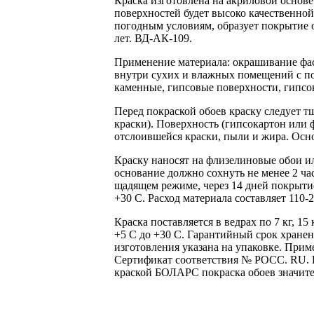
Краска изготовлена на акриловой основ
поверхностей будет высоко качественно
погодным условиям, образует покрытие 
лет. ВД-АК-109.
Применение материала: окрашивание фаса
внутри сухих и влажных помещений с по
каменные, гипсовые поверхности, гипсок
Перед покраской обоев краску следует т
краски). Поверхность (гипсокартон или 
отслоившейся краски, пыли и жира. Осно
Краску наносят на флизелиновые обои и
основание должно сохнуть не менее 2 ча
щадящем режиме, через 14 дней покрытие
+30 С. Расход материала составляет 110-
Краска поставляется в ведрах по 7 кг, 15
+5 С до +30 С. Гарантийный срок хранен
изготовления указана на упаковке. Прим
Сертификат соответствия № РОСС. RU. И
краской БОЛАРС покраска обоев значите