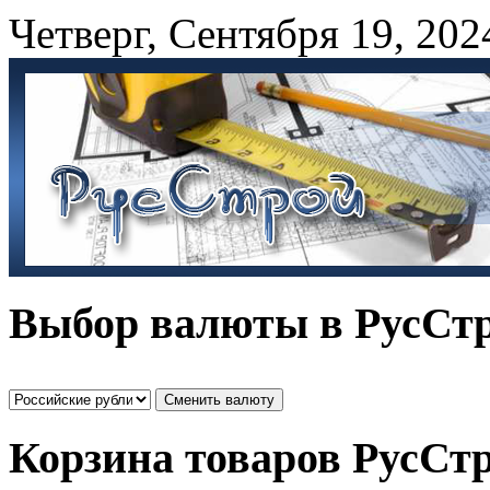
Четверг
,
Сентября
19
,
202
Выбор валюты в РусСт
Корзина товаров РусСт