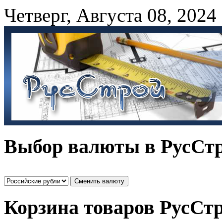
Четверг
,
Августа
08
,
2024
Выбор валюты в РусСт
Корзина товаров РусСт