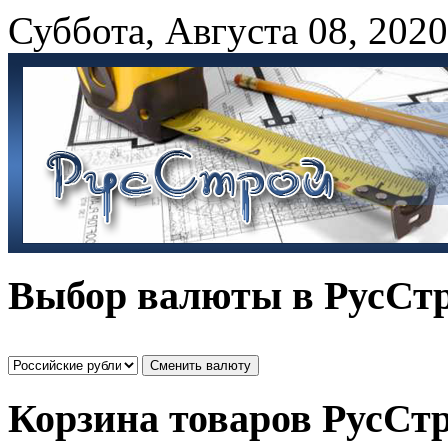
Суббота
,
Августа
08
,
2020
Выбор валюты в РусСт
Корзина товаров РусСт