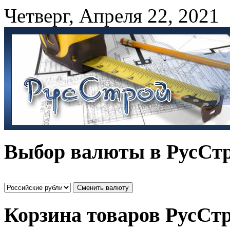
Четверг
,
Апреля
22
,
2021
Выбор валюты в РусСт
Корзина товаров РусСт